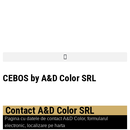
CEBOS by A&D Color SRL
Contact A&D Color SRL
Pagina cu datele de contact A&D Color, formularul
electronic, localizare pe harta